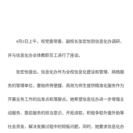
月
日上午，校党委常委、副校长张宏怡到信息化办调研，
4
2
并与
信息化办全体教职员工
进行
了
座谈。
张宏怡提出
，
信息化办
作为全校信息
化建设和管理、网络
服
务的管理单位，
要
始终将便捷、高效为
师生
提供精准化服务作为
开展业务工作的出发点和落脚点。
她
希望
信息化办
进一步增强主
动服务、靠前服务的担当意识，
开拓进取，积极争取外援外助等
社会资金，解决发展过程中的短板问题，同时，她要求信息化办